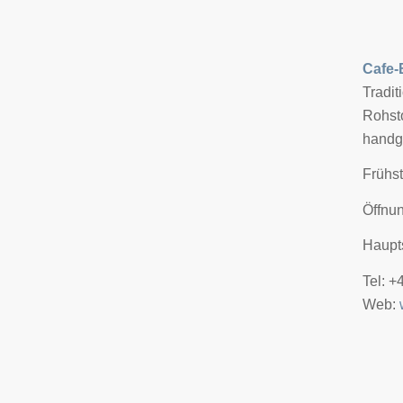
Cafe-
Tradit
Rohsto
handge
Frühst
Öffnun
Haupt
Tel: 
Web: