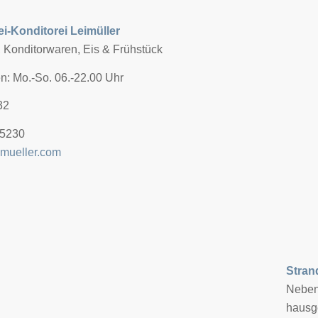
i-Konditorei Leimüller
, Konditorwaren, Eis & Frühstück
n: Mo.-So. 06.-22.00 Uhr
32
/5230
mueller.com
Stran
Neben 
hausge