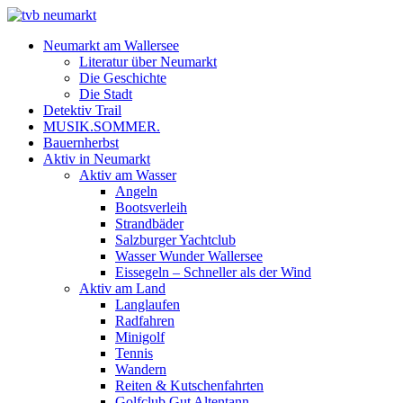
Neumarkt am Wallersee
Literatur über Neumarkt
Die Geschichte
Die Stadt
Detektiv Trail
MUSIK.SOMMER.
Bauernherbst
Aktiv in Neumarkt
Aktiv am Wasser
Angeln
Bootsverleih
Strandbäder
Salzburger Yachtclub
Wasser Wunder Wallersee
Eissegeln – Schneller als der Wind
Aktiv am Land
Langlaufen
Radfahren
Minigolf
Tennis
Wandern
Reiten & Kutschenfahrten
Golfclub Gut Altentann